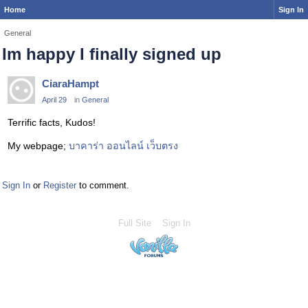
Home
Sign In
General
Im happy I finally signed up
CiaraHampt
April 29
in
General
Terrific facts, Kudos!
My webpage;
บาคาร่า ออนไลน์ เว็บตรง
Sign In
or
Register
to comment.
Full Site
Sign In