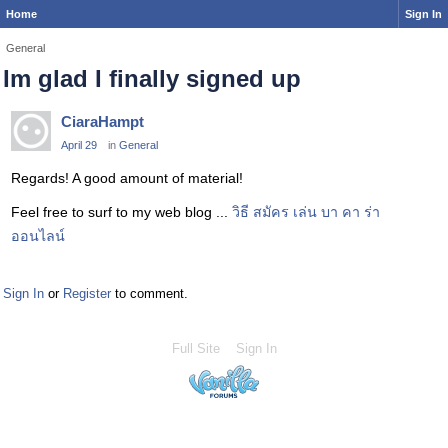
Home
Sign In
General
Im glad I finally signed up
CiaraHampt
April 29
in
General
Regards! A good amount of material!
Feel free to surf to my web blog ...
วิธี สมัคร เล่น บา คา ร่า
ออนไลน์
Sign In
or
Register
to comment.
Full Site
Sign In