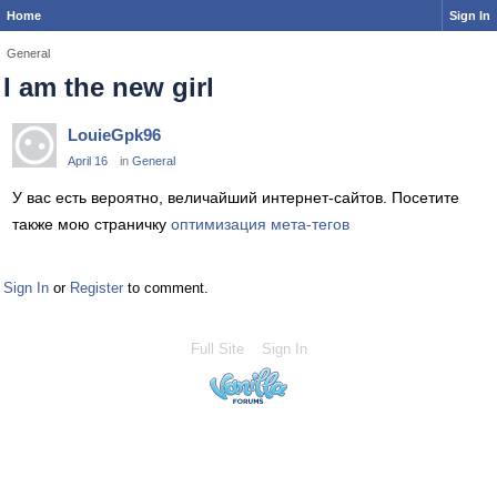
Home
Sign In
General
I am the new girl
LouieGpk96
April 16
in
General
У вас есть вероятно, величайший интернет-сайтов. Посетите
также мою страничку
оптимизация мета-тегов
Sign In
or
Register
to comment.
Full Site
Sign In