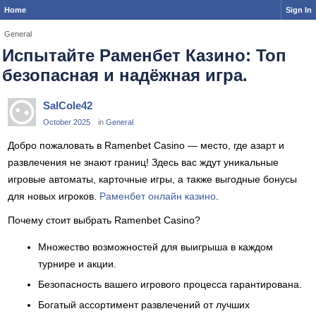
Home
Sign In
General
Испытайте Раменбет Казино: Топ
безопасная и надёжная игра.
SalCole42
October 2025
in
General
Добро пожаловать в Ramenbet Casino — место, где азарт и
развлечения не знают границ! Здесь вас ждут уникальные
игровые автоматы, карточные игры, а также выгодные бонусы
для новых игроков.
Раменбет онлайн казино
.
Почему стоит выбрать Ramenbet Casino?
Множество возможностей для выигрыша в каждом
турнире и акции.
Безопасность вашего игрового процесса гарантирована.
Богатый ассортимент развлечений от лучших