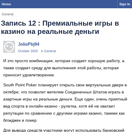
Home
Sign In
General
Запись 12 : Премиальные игры в
казино на реальные деньги
JoliePbj94
October 2020
in
General
И это просто комбинация, которая создает хорошую работу, а
также создает среду для выполнения этой работы, которая
приносит удовлетворение.
South Point Poker планирует открыть свои виртуальные двери в
октябре, что позволит жителям Соединенных Штатов играть в
азартные игры на реальные деньги. Еще один, очень приятный
вид спорта в онлайн-казино - рулетка, хотя ей не хватает
репутации по сравнению с другими играми казино, такими как
блэкджек и покер.
Для вывода средств участники могут использовать банковский